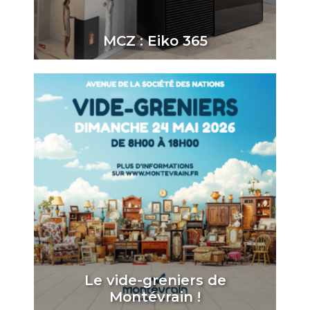
MCZ : Eiko 365
Le vide-greniers de
Montévrain !