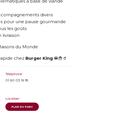
blématiques à base de viande
 accompagnements divers
pides pour une pause gourmande
ous les goûts
 livraison
 Maisons du Monde
rapide chez
Burger King
🍔🍟🥤
Téléphone :
01 60 03 16 18
Localiser :
PLAN DU PARC