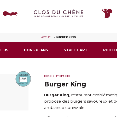
ACCUEIL
-
BURGER KING
CTUS
BONS PLANS
STREET ART
PHOTO
resto-alimentaire
Burger King
Burger King
, restaurant emblématiqu
propose des burgers savoureux et d
ambiance conviviale.