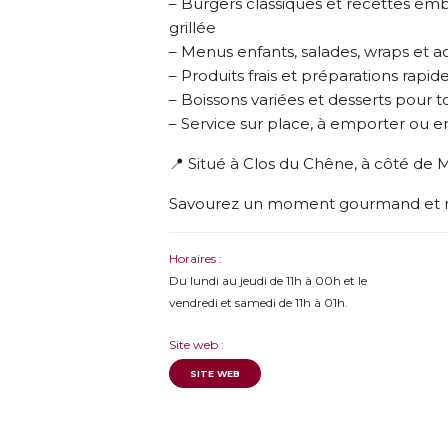
– Burgers classiques et recettes em
grillée
– Menus enfants, salades, wraps et
– Produits frais et préparations ra
– Boissons variées et desserts pour t
– Service sur place, à emporter ou en
📍 Situé à Clos du Chêne, à côté de
Savourez un moment gourmand et 
Horaires :
Du lundi au jeudi de 11h à 00h et le
vendredi et samedi de 11h à 01h.
Site web :
SITE WEB