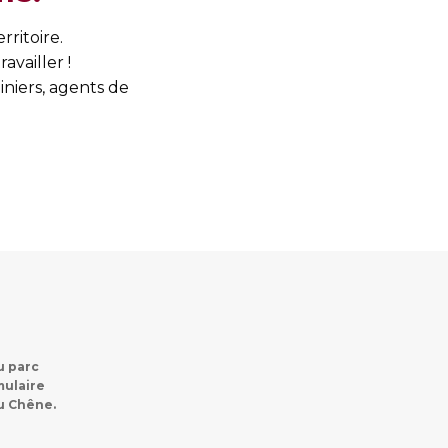
rritoire.
vailler !
iniers, agents de
u parc
mulaire
du Chêne.