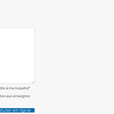
ndre à ma requête*
nées aux enseignes
tuler en ligne