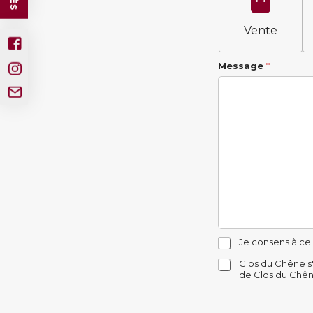
Vente
Message
*
C
Je consens à ce
o
C
Clos du Chêne s
o
de Clos du Chên
o
k
o
i
k
e