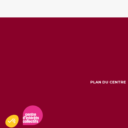
i
*
e
2
*
PLAN DU CENTRE