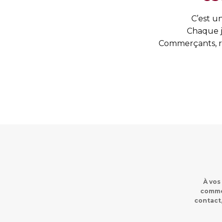
C’est un
Chaque j
Commerçants, res
À vos
commer
contact,