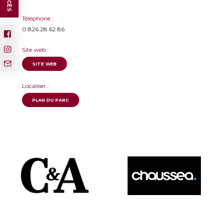
Téléphone :
0.826.28.62.86
Site web :
SITE WEB
Localiser :
PLAN DU PARC