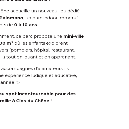
hêne accueille un nouveau lieu dédié
Palomano
, un parc indoor immersif
nts de
0 à 10 ans
.
mment, ce parc propose une
mini-ville
600 m²
où les enfants explorent
vers (pompiers, hôpital, restaurant,
) tout en jouant et en apprenant.
t accompagnés d’animateurs, ils
ne expérience ludique et éducative,
l’année. ✨
u spot incontournable pour des
amille à Clos du Chêne !