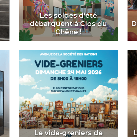
Les soldes d’été
débarquent à Clos du
D
Chêne !
Le vide-greniers de