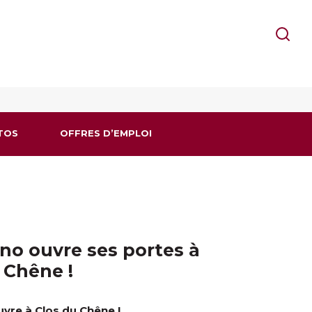
TOS
OFFRES D’EMPLOI
o ouvre ses portes à
 Chêne !
vre à Clos du Chêne !