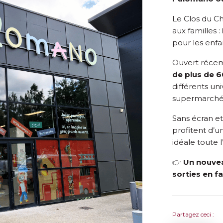
Le Clos du C
aux familles :
pour les enfa
Ouvert réce
de plus de 
différents uni
supermarché…
Sans écran e
profitent d’u
idéale toute 
👉
Un nouvea
sorties en f
Partagez ceci :