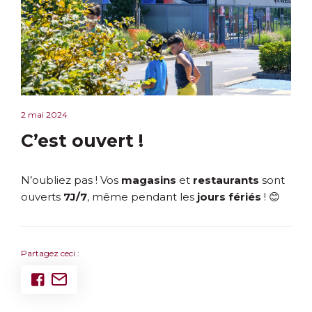
2 mai 2024
C’est ouvert !
N’oubliez pas ! Vos
magasins
et
restaurants
sont
ouverts
7J/7
, même pendant les
jours fériés
! 😊
Partagez ceci :