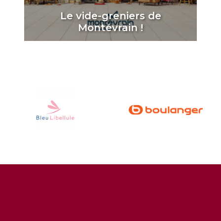
Le vide-greniers de
Montévrain !