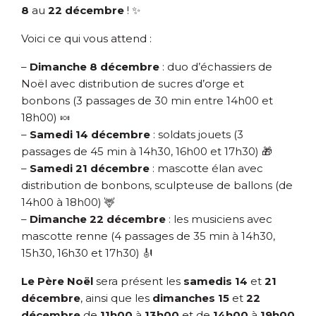
8
au
22 décembre
! ✨
Voici ce qui vous attend :
–
Dimanche 8 décembre
: duo d’échassiers de
Noël avec distribution de sucres d’orge et
bonbons (3 passages de 30 min entre 14h00 et
18h00) 🍬
–
Samedi 14 décembre
: soldats jouets (3
passages de 45 min à 14h30, 16h00 et 17h30) 🎁
–
Samedi 21 décembre
: mascotte élan avec
distribution de bonbons, sculpteuse de ballons (de
14h00 à 18h00) 🦌
–
Dimanche 22 décembre
: les musiciens avec
mascotte renne (4 passages de 35 min à 14h30,
15h30, 16h30 et 17h30) 🎻
Le Père Noël
sera présent les
samedis 14
et
21
décembre
, ainsi que les
dimanches 15
et
22
décembre
de
11h00
à
13h00
et de
14h00
à
19h00