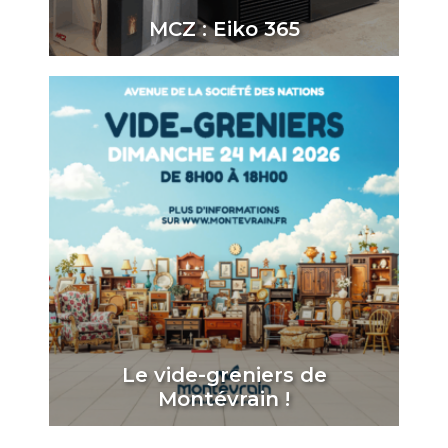
MCZ : Eiko 365
Le vide-greniers de
Montévrain !