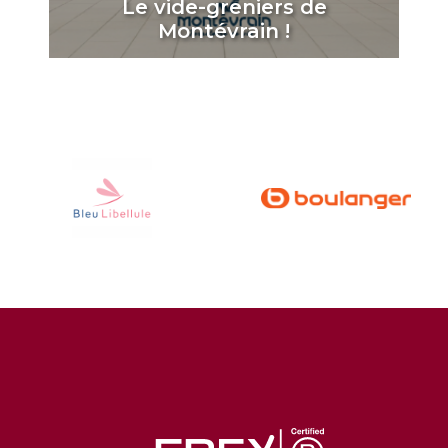
Le vide-greniers de
Montévrain !