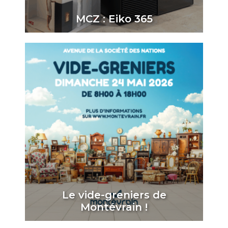
MCZ : Eiko 365
Le vide-greniers de
Montévrain !